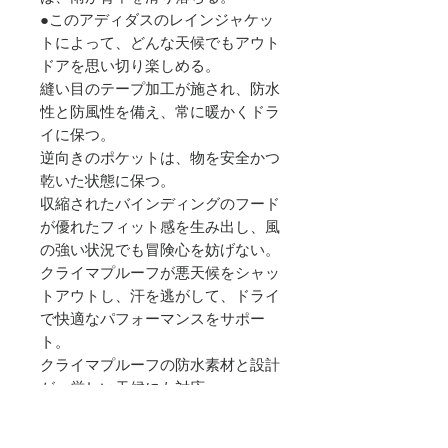
●このアディダスのレインジャケッ
トによって、どんな天候でもアウト
ドアを思い切り楽しめる。
縫い目のテープ加工が施され、防水
性と防風性を備え、常に暖かくドラ
イに保つ。
逆向きのポケットは、物を安全かつ
乾いた状態に保つ。
収縮されたバインディングのフード
が優れたフィット感を生み出し、風
の強い状況でも冒険心を妨げない。
クライマプルーフが悪天候をシャッ
トアウトし、汗を逃がして、ドライ
で快適なパフォーマンスをサポー
ト。
クライマプルーフの防水素材と設計
が、厳しい天候にも対応。
防風性と通気性を備えた素材で、ム
レを抑えながら風をブロックし、快