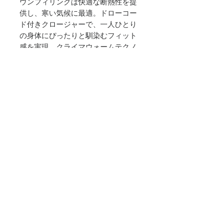
ウンフィリングは快適な断熱性を提
供し、寒い気候に最適。ドローコー
ド付きクロージャーで、一人ひとり
の身体にぴったりと馴染むフィット
感を実現。クライマウォームテクノ
ロジーで暖かさを閉じ込め、快適な
体温をキープする。さわやかな散歩
に出かけるときも、冬の景色を楽し
むときも、アディダスの特徴的なス
リーストライプスをあしらったこの
快適なコートなら、寒さからしっか
り身体を守る。
レギュラーフィット
ドローコード
ポリエステル100%
80/20、600フィルダウン
ロング
防風性
パッカブル