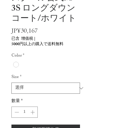
3S ロングダウン
コート/ホワイト
價
JP¥30,167
格
已含 增值税
|
5000円以上の購入で送料無料
Color
*
Size
*
數量
*