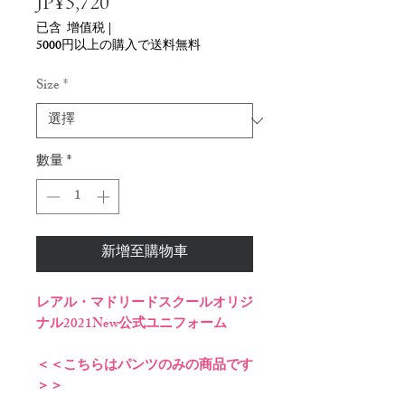
價
JP¥5,720
格
已含 增值税
|
5000円以上の購入で送料無料
Size
*
數量
*
新增至購物車
レアル・マドリードスクールオリジ
ナル2021New公式ユニフォーム
＜＜こちらはパンツのみの商品です
＞＞